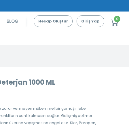
0
BLOG
Hesap Oluştur
Giriş Yap
 Deterjan 1000 ML
ize zarar vermeyen mükemmel bir çamaşır leke
le renklilerin canlı kalmasını sağlar. Gelişmiş polimer
ların üzerine yapışmasına engel olur. Klor, Parapen,