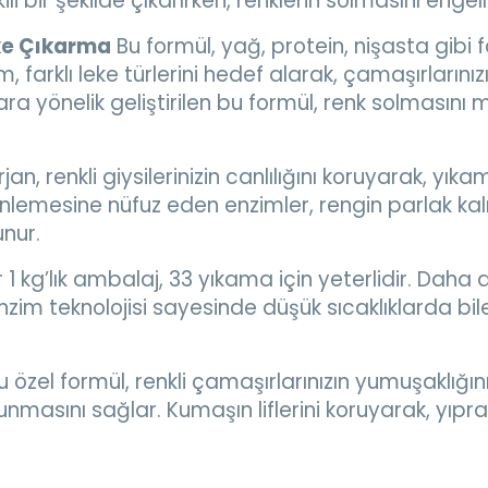
tkili bir şekilde çıkarırken, renklerin solmasını enge
eke Çıkarma
Bu formül, yağ, protein, nişasta gibi fark
im, farklı leke türlerini hedef alarak, çamaşırlarını
ra yönelik geliştirilen bu formül, renk solmasını m
jan, renkli giysilerinizin canlılığını koruyarak, y
rinlemesine nüfuz eden enzimler, rengin parlak ka
nur.
 1 kg’lık ambalaj, 33 yıkama için yeterlidir. Daha
im teknolojisi sayesinde düşük sıcaklıklarda bile 
 özel formül, renkli çamaşırlarınızın yumuşaklığı
sunmasını sağlar. Kumaşın liflerini koruyarak, yıpra