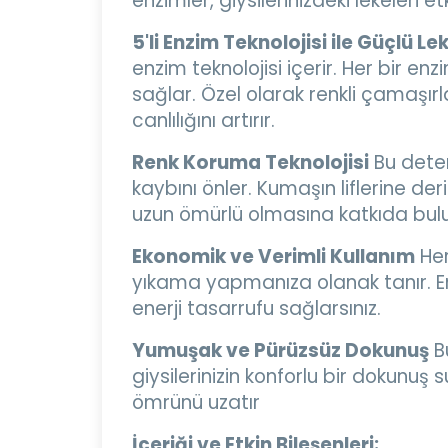
enzimler, giysilerinizdeki lekeleri e
5'li Enzim Teknolojisi ile Güçlü L
enzim teknolojisi içerir. Her bir enz
sağlar. Özel olarak renkli çamaşırla
canlılığını artırır.
Renk Koruma Teknolojisi
Bu deter
kaybını önler. Kumaşın liflerine de
uzun ömürlü olmasına katkıda bulu
Ekonomik ve Verimli Kullanım
Her
yıkama yapmanıza olanak tanır. Enz
enerji tasarrufu sağlarsınız.
Yumuşak ve Pürüzsüz Dokunuş
Bu
giysilerinizin konforlu bir dokunuş 
ömrünü uzatır
İçeriği ve Etkin Bileşenleri: