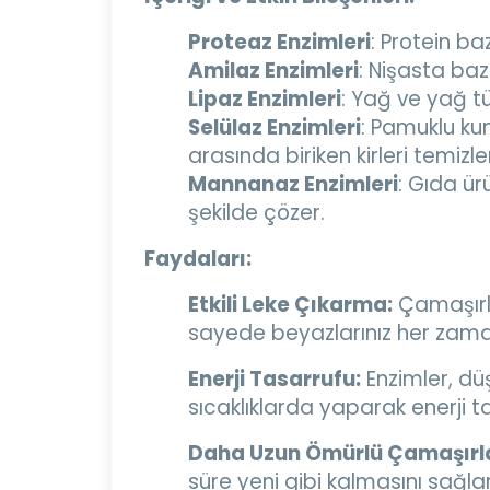
Proteaz Enzimleri
: Protein ba
Amilaz Enzimleri
: Nişasta baz
Lipaz Enzimleri
: Yağ ve yağ tü
Selülaz Enzimleri
: Pamuklu ku
arasında biriken kirleri temizle
Mannanaz Enzimleri
: Gıda ür
şekilde çözer.
Faydaları:
Etkili Leke Çıkarma:
Çamaşırlar
sayede beyazlarınız her zaman
Enerji Tasarrufu:
Enzimler, düş
sıcaklıklarda yaparak enerji ta
Daha Uzun Ömürlü Çamaşırla
süre yeni gibi kalmasını sağlar