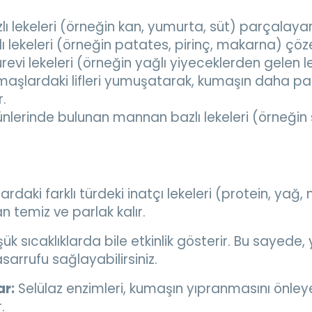
zlı lekeleri (örneğin kan, yumurta, süt) parçalay
lı lekeleri (örneğin patates, pirinç, makarna) çöz
revi lekeleri (örneğin yağlı yiyeceklerden gelen l
maşlardaki lifleri yumuşatarak, kumaşın daha parl
r.
ünlerinde bulunan mannan bazlı lekeleri (örneğin 
daki farklı türdeki inatçı lekeleri (protein, yağ, ni
 temiz ve parlak kalır.
ük sıcaklıklarda bile etkinlik gösterir. Bu sayede
sarrufu sağlayabilirsiniz.
r:
Selülaz enzimleri, kumaşın yıpranmasını önley
.