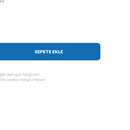
ez.
SEPETE EKLE
işler aynı gün kargoda!
nizde ücretsiz kargo imkanı!