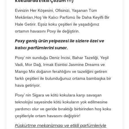
Kokularda Etkili Çözüm !!!)
Evinizin Her Köşesini, Ofisinizi, Yaşanan Tüm
Mekânları,Hoş Ve Kalıcı Parfümü İle Daha Keyifli Bir
Hale Getirir. Eşsiz koku çeşitleri ile yaşadığınız
ortamın havasını Poxy ile değiştirin.
Poxy geniş ürün yelpazesi ile sizlere özel ve
kalıcı parfümlerini sunar.
Poxy’ nin sunduğu Deniz İncisi, Bahar Tazeliği, Yeşil
Vadi, Mor Dağ, Irmak Esintisi Jasmine Dreams ve
Mango Mix doğanın ferahlığını ve tazeliğini getiren
farklı çeşitleri ile bulunduğunuz ortama bambaşka bir
hava getiriyor.
Poxy’ nin Sigara ve kötü kokulara karşı savaşan
teknolojisi sayesinde kötü kokuların yok edilmesine
yardımcı olur ve geride bıraktığı birbirinden hoş koku
çeşitleriyle ortam havasını değiştirir!
Püskürtme mekanizması ve etkili parfümleriyle