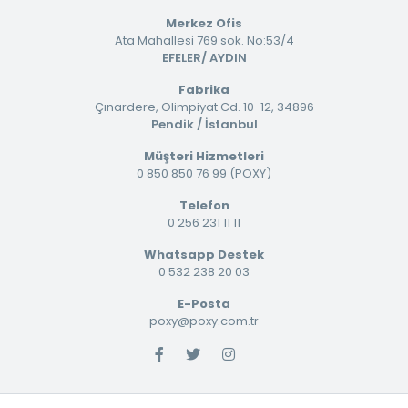
Merkez Ofis
Ata Mahallesi 769 sok. No:53/4
EFELER/ AYDIN
Fabrika
Çınardere, Olimpiyat Cd. 10-12, 34896
Pendik / İstanbul
Müşteri Hizmetleri
0 850 850 76 99 (POXY)
Telefon
0 256 231 11 11
Whatsapp Destek
0 532 238 20 03
E-Posta
poxy@poxy.com.tr