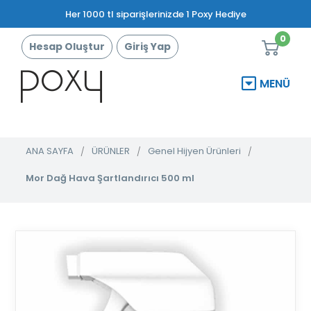
Her 1000 tl siparişlerinizde 1 Poxy Hediye
0
Hesap Oluştur
Giriş Yap
MENÜ
ANA SAYFA
ÜRÜNLER
Genel Hijyen Ürünleri
Mor Dağ Hava Şartlandırıcı 500 ml