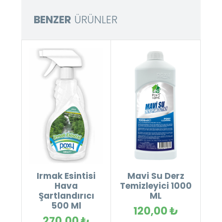
BENZER
ÜRÜNLER
Irmak Esintisi
Mavi Su Derz
Hava
Temizleyici 1000
Şartlandırıcı
ML
500 Ml
120,00 ₺
270,00 ₺