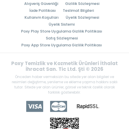
Alışveriş Güvenliği
Gizlilik Sözleşmesi
İade Politikası
Teslimat Bilgileri
Kullanım Koşulları
Üyelik Sözleşmesi
Üyelik Sistemi
Poxy Play Store Uygulama Gizlilik Politikası
Satış Sözleşmesi
Poxy App Store Uygulama Gizlilik Politikası
Poxy Temizlik ve Kozmetik Ürünleri İthalat
İhracat San. Tic Ltd. Şti © 2026
Önceden haber vermeksizin bu sitede yer alan bilgileri ve
resimleri değiştirme, yenileme ve ekleme yapma hakkını saklı
tutar. Sitede yer alan ürünler, görsel ve teknik özellik olarak
farklılık gösterebilir.