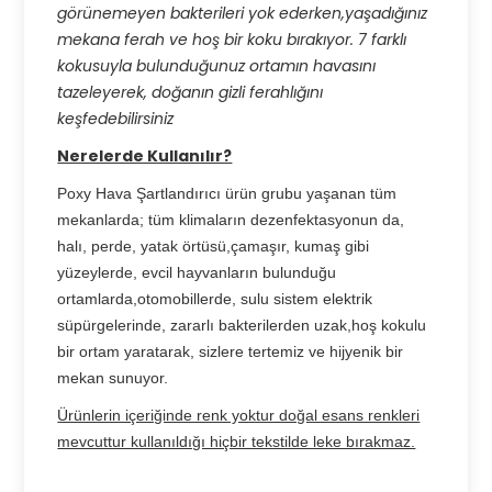
görünemeyen bakterileri yok ederken,yaşadığınız
mekana ferah ve hoş bir koku bırakıyor. 7 farklı
kokusuyla bulunduğunuz ortamın havasını
tazeleyerek, doğanın gizli ferahlığını
keşfedebilirsiniz
Nerelerde Kullanılır?
Poxy Hava Şartlandırıcı ürün grubu yaşanan tüm
mekanlarda; tüm klimaların dezenfektasyonun da,
halı, perde, yatak örtüsü,çamaşır, kumaş gibi
yüzeylerde, evcil hayvanların bulunduğu
ortamlarda,otomobillerde, sulu sistem elektrik
süpürgelerinde, zararlı bakterilerden uzak,hoş kokulu
bir ortam yaratarak, sizlere tertemiz ve hijyenik bir
mekan sunuyor.
Ürünlerin içeriğinde renk yoktur doğal esans renkleri
mevcuttur kullanıldığı hiçbir tekstilde leke bırakmaz.