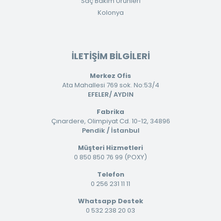
Saç Bakım Ürünleri
Kolonya
İLETİŞİM BİLGİLERİ
Merkez Ofis
Ata Mahallesi 769 sok. No:53/4
EFELER/ AYDIN
Fabrika
Çınardere, Olimpiyat Cd. 10-12, 34896
Pendik / İstanbul
Müşteri Hizmetleri
0 850 850 76 99 (POXY)
Telefon
0 256 231 11 11
Whatsapp Destek
0 532 238 20 03