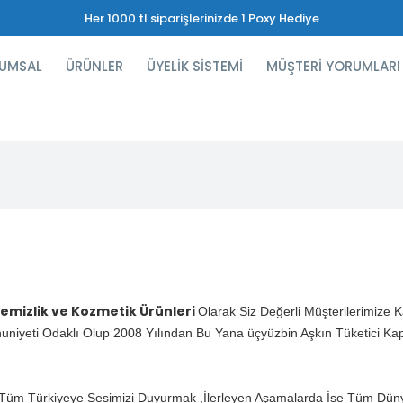
Her 1000 tl siparişlerinizde 1 Poxy Hediye
UMSAL
ÜRÜNLER
ÜYELİK SİSTEMİ
MÜŞTERİ YORUMLARI
emizlik ve Kozmetik Ürünleri
Olarak Siz Değerli Müşterilerimize 
niyeti Odaklı Olup 2008 Yılından Bu Yana üçyüzbin Aşkın Tüketici Kap
Tüm Türkiyeye Sesimizi Duyurmak ,İlerleyen Aşamalarda İse Tüm Dün