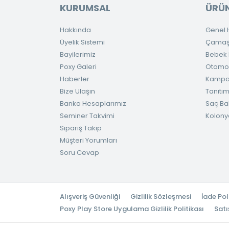
KURUMSAL
ÜRÜN
Hakkında
Genel H
Üyelik Sistemi
Çamaşır
Bayilerimiz
Bebek H
Poxy Galeri
Otomob
Haberler
Kampa
Bize Ulaşın
Tanıtım
Banka Hesaplarımız
Saç Ba
Seminer Takvimi
Kolony
Sipariş Takip
Müşteri Yorumları
Soru Cevap
Alışveriş Güvenliği
Gizlilik Sözleşmesi
İade Pol
Poxy Play Store Uygulama Gizlilik Politikası
Satı