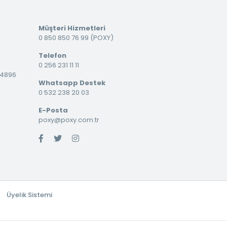
Müşteri Hizmetleri
0 850 850 76 99 (POXY)
Telefon
0 256 231 11 11
34896
Whatsapp Destek
0 532 238 20 03
E-Posta
poxy@poxy.com.tr
Üyelik Sistemi