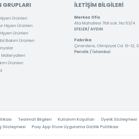
 GRUPLARI
İLETİŞİM BİLGİLERİ
Merkez Ofis
ijyen Ürünleri
Ata Mahallesi 769 sok. No:53/4
 Hijyen Ürünleri
EFELER/ AYDIN
ijyen Ürünleri
Fabrika
il Bakım Ürünleri
Çınardere, Olimpiyat Cd. 10-12, 
nyalar
Pendik / İstanbul
 Materyalleri
kım Ürünleri
a
itikası
Teslimat Bilgileri
Kullanım Koşulları
Üyelik Sözleşmesi
ş Sözleşmesi
Poxy App Store Uygulama Gizlilik Politikası