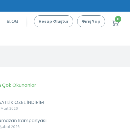
0
BLOG
Hesap Oluştur
Giriş Yap
n Çok Okunanlar
AATLİK ÖZEL İNDİRİM
 Mart 2026
amazan Kampanyası
 Şubat 2026