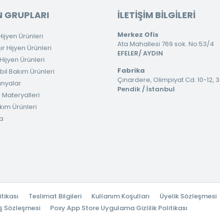
 GRUPLARI
İLETİŞİM BİLGİLERİ
Merkez Ofis
ijyen Ürünleri
Ata Mahallesi 769 sok. No:53/4
 Hijyen Ürünleri
EFELER/ AYDIN
ijyen Ürünleri
Fabrika
il Bakım Ürünleri
Çınardere, Olimpiyat Cd. 10-12, 
nyalar
Pendik / İstanbul
 Materyalleri
kım Ürünleri
a
itikası
Teslimat Bilgileri
Kullanım Koşulları
Üyelik Sözleşmesi
ş Sözleşmesi
Poxy App Store Uygulama Gizlilik Politikası