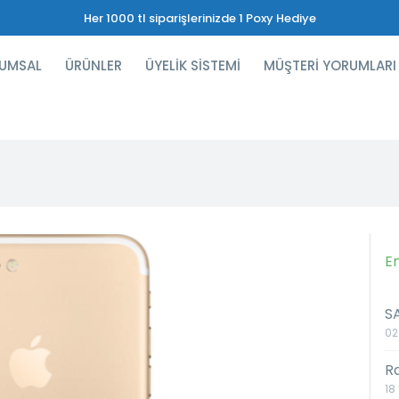
Her 1000 tl siparişlerinizde 1 Poxy Hediye
UMSAL
ÜRÜNLER
ÜYELİK SİSTEMİ
MÜŞTERİ YORUMLARI
E
S
02
R
18