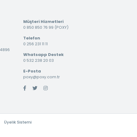
Müşteri Hizmetleri
0 850 850 76 99 (POXY)
Telefon
0 256 231 11 11
34896
Whatsapp Destek
0 532 238 20 03
E-Posta
poxy@poxy.com.tr
Üyelik Sistemi