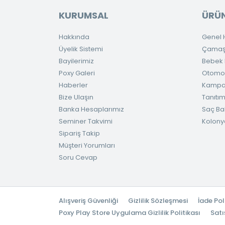
KURUMSAL
ÜRÜN
Hakkında
Genel H
Üyelik Sistemi
Çamaşır
Bayilerimiz
Bebek H
Poxy Galeri
Otomob
Haberler
Kampa
Bize Ulaşın
Tanıtım
Banka Hesaplarımız
Saç Ba
Seminer Takvimi
Kolony
Sipariş Takip
Müşteri Yorumları
Soru Cevap
Alışveriş Güvenliği
Gizlilik Sözleşmesi
İade Pol
Poxy Play Store Uygulama Gizlilik Politikası
Satı