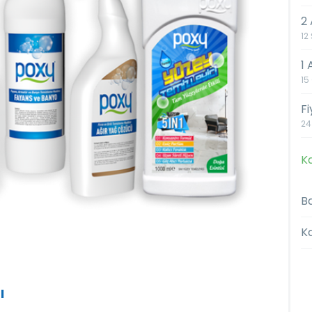
2 
12
1
15
F
24
Ka
Ba
K
I