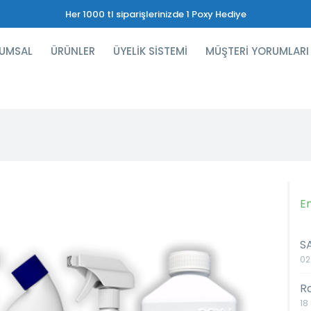
Her 1000 tl siparişlerinizde 1 Poxy Hediye
UMSAL
ÜRÜNLER
ÜYELİK SİSTEMİ
MÜŞTERİ YORUMLARI
E
S
02
R
18