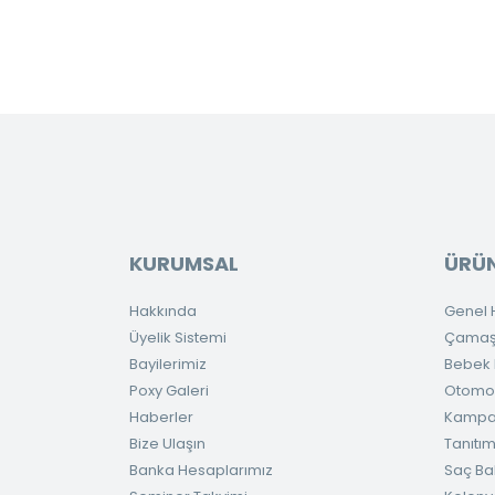
KURUMSAL
ÜRÜN
Hakkında
Genel H
Üyelik Sistemi
Çamaşır
Bayilerimiz
Bebek H
Poxy Galeri
Otomob
Haberler
Kampa
Bize Ulaşın
Tanıtım
Banka Hesaplarımız
Saç Ba