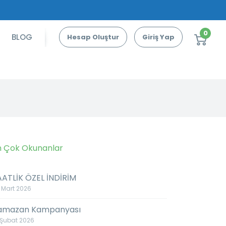
0
BLOG
Hesap Oluştur
Giriş Yap
n Çok Okunanlar
AATLİK ÖZEL İNDİRİM
 Mart 2026
amazan Kampanyası
 Şubat 2026