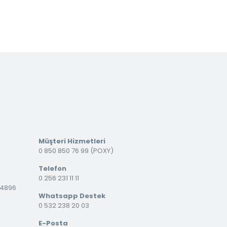
Müşteri Hizmetleri
0 850 850 76 99 (POXY)
Telefon
0 256 231 11 11
34896
Whatsapp Destek
0 532 238 20 03
E-Posta