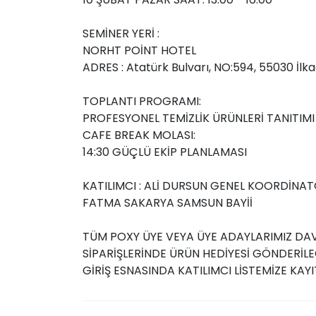
SEMİNER YERİ :
NORHT POİNT HOTEL
ADRES : Atatürk Bulvarı, NO:594, 55030 İ
TOPLANTI PROGRAMI:
PROFESYONEL TEMİZLİK ÜRÜNLERİ TANITI
CAFE BREAK MOLASI:
14:30 GÜÇLÜ EKİP PLANLAMASI
KATILIMCI : ALİ DURSUN GENEL KOORDİNA
FATMA SAKARYA SAMSUN BAYİİ
TÜM POXY ÜYE VEYA ÜYE ADAYLARIMIZ DAVE
SİPARİŞLERİNDE ÜRÜN HEDİYESİ GÖNDERİLE
GİRİŞ ESNASINDA KATILIMCI LİSTEMİZE KAYI