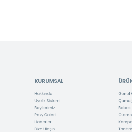
KURUMSAL
ÜRÜN
Hakkında
Genel H
Üyelik Sistemi
Çamaşır
Bayilerimiz
Bebek H
Poxy Galeri
Otomob
Haberler
Kampa
Bize Ulaşın
Tanıtım