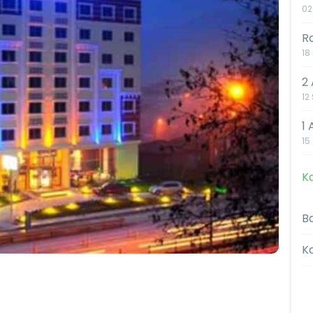
02
R
18
2 
12
1
15
Ka
Ba
K