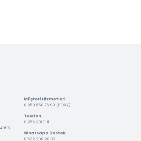
Müşteri Hizmetleri
0 850 850 76 99 (POXY)
Telefon
0 256 231 11 11
34896
Whatsapp Destek
0 532 238 20 03