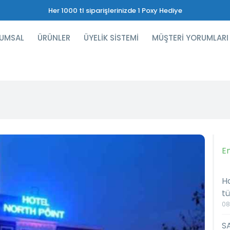
Her 1000 tl siparişlerinizde 1 Poxy Hediye
UMSAL
ÜRÜNLER
ÜYELİK SİSTEMİ
MÜŞTERİ YORUMLARI
E
Ha
tü
08
S