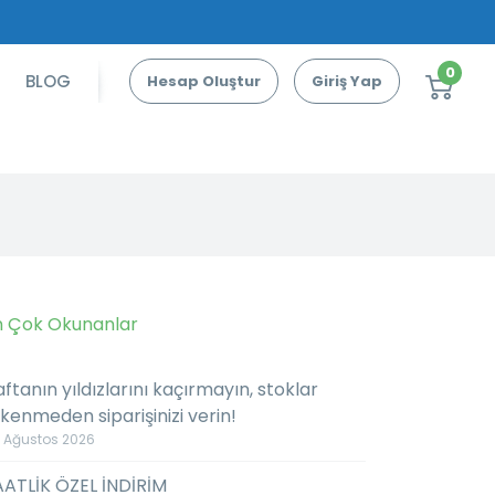
0
BLOG
Hesap Oluştur
Giriş Yap
n Çok Okunanlar
ftanın yıldızlarını kaçırmayın, stoklar
kenmeden siparişinizi verin!
 Ağustos 2026
AATLİK ÖZEL İNDİRİM