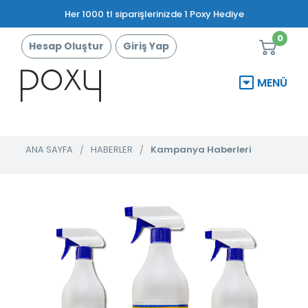
Her 1000 tl siparişlerinizde 1 Poxy Hediye
0
Hesap Oluştur
Giriş Yap
MENÜ
ANA SAYFA
HABERLER
Kampanya Haberleri