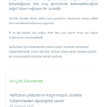
bulunduğunuz tüm araç gereçlerde kullanabileceğiniz
doğal hijyen sağlayan bir üründür.
Günlük Hayatta Temas edilen tüm yüzeylerin hijyeninde, temas edilen
tüm nesnelerde kullanıma uygundur.
El ve Yüz hijyeni için yoğun Aloe Vera özü içeren Poxy Sıvı Sabun
Kullanılması önerilmektedir.
SAĞLIĞINIZ İÇİN NORMALDEN DAHA FAZLA TEMİZLİK YAPMANIZ
GEREKMEKTEDİR. POXY HER YER; YOĞUN YÜZEY AKTİF MADDE İÇERİĞİ
İLE UYGULANDIĞI YÜZEYDE HİJYEN SAĞLAR.
En Çok Okunanlar
Haftanın yıldızlarını kaçırmayın, stoklar
tükenmeden siparişinizi verin!
08 Ağustos 2026