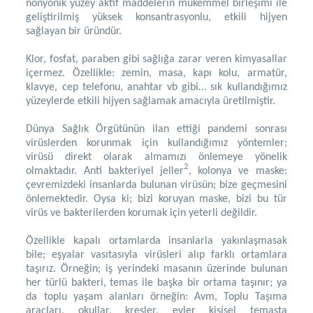
nonyonik yüzey aktif maddelerin mükemmel birleşimi ile
geliştirilmiş yüksek konsantrasyonlu, etkili hijyen
sağlayan bir üründür.
Klor, fosfat, paraben gibi sağlığa zarar veren kimyasallar
içermez. Özellikle: zemin, masa, kapı kolu, armatür,
klavye, cep telefonu, anahtar vb gibi… sık kullandığımız
yüzeylerde etkili hijyen sağlamak amacıyla üretilmiştir.
Dünya Sağlık Örgütünün ilan ettiği pandemi sonrası
virüslerden korunmak için kullandığımız yöntemler;
virüsü direkt olarak almamızı önlemeye yönelik
2
olmaktadır. Anti bakteriyel jeller
, kolonya ve maske:
çevremizdeki insanlarda bulunan virüsün; bize geçmesini
önlemektedir. Oysa ki; bizi koruyan maske, bizi bu tür
virüs ve bakterilerden korumak için yeterli değildir.
Özellikle kapalı ortamlarda insanlarla yakınlaşmasak
bile; eşyalar vasıtasıyla virüsleri alıp farklı ortamlara
taşırız. Örneğin; iş yerindeki masanın üzerinde bulunan
her türlü bakteri, temas ile başka bir ortama taşınır; ya
da toplu yaşam alanları örneğin: Avm, Toplu Taşıma
araçları, okullar, kreşler, evler kişisel temasta