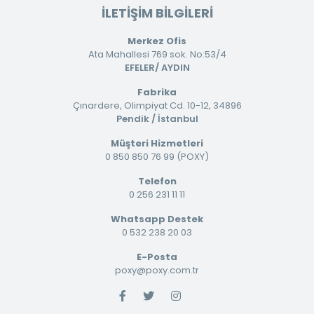
İLETİŞİM BİLGİLERİ
Merkez Ofis
Ata Mahallesi 769 sok. No:53/4
EFELER/ AYDIN
Fabrika
Çınardere, Olimpiyat Cd. 10-12, 34896
Pendik / İstanbul
Müşteri Hizmetleri
0 850 850 76 99 (POXY)
Telefon
0 256 231 11 11
Whatsapp Destek
0 532 238 20 03
E-Posta
poxy@poxy.com.tr