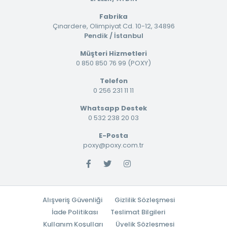
Fabrika
Çınardere, Olimpiyat Cd. 10-12, 34896
Pendik / İstanbul
Müşteri Hizmetleri
0 850 850 76 99 (POXY)
Telefon
0 256 231 11 11
Whatsapp Destek
0 532 238 20 03
E-Posta
poxy@poxy.com.tr
Alışveriş Güvenliği
Gizlilik Sözleşmesi
İade Politikası
Teslimat Bilgileri
Kullanım Koşulları
Üyelik Sözleşmesi