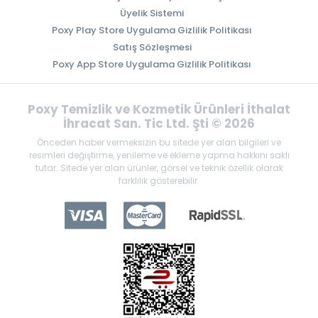
Üyelik Sistemi
Poxy Play Store Uygulama Gizlilik Politikası
Satış Sözleşmesi
Poxy App Store Uygulama Gizlilik Politikası
Poxy Temizlik ve Kozmetik Ürünleri İthalat
İhracat San. Tic Ltd. Şti © 2026
Önceden haber vermeksizin bu sitede yer alan bilgileri ve
resimleri değiştirme, yenileme ve ekleme yapma hakkını saklı
tutar. Sitede yer alan ürünler, görsel ve teknik özellik olarak
farklılık gösterebilir.