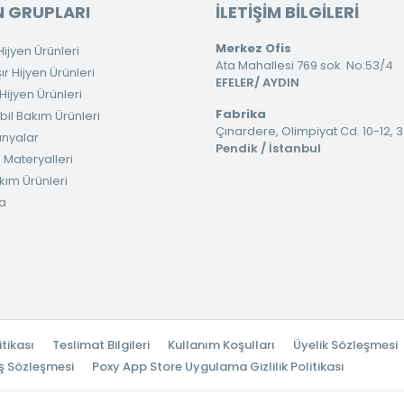
 GRUPLARI
İLETİŞİM BİLGİLERİ
Merkez Ofis
ijyen Ürünleri
Ata Mahallesi 769 sok. No:53/4
 Hijyen Ürünleri
EFELER/ AYDIN
ijyen Ürünleri
Fabrika
il Bakım Ürünleri
Çınardere, Olimpiyat Cd. 10-12, 
nyalar
Pendik / İstanbul
 Materyalleri
kım Ürünleri
a
itikası
Teslimat Bilgileri
Kullanım Koşulları
Üyelik Sözleşmesi
ş Sözleşmesi
Poxy App Store Uygulama Gizlilik Politikası