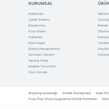
KURUMSAL
ÜRÜN
Hakkında
Genel H
Üyelik Sistemi
Çamaşır
Bayilerimiz
Bebek H
Poxy Galeri
Otomob
Haberler
Kampa
Bize Ulaşın
Tanıtım
Banka Hesaplarımız
Saç Ba
Seminer Takvimi
Kolony
Sipariş Takip
Müşteri Yorumları
Soru Cevap
Alışveriş Güvenliği
Gizlilik Sözleşmesi
İade Pol
Poxy Play Store Uygulama Gizlilik Politikası
Satı