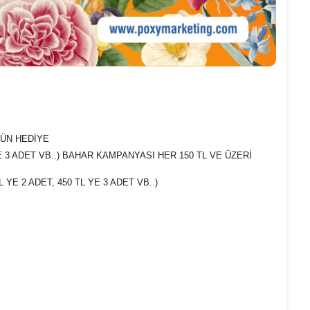
RÜN HEDİYE
 YE 3 ADET VB..) BAHAR KAMPANYASI HER 150 TL VE ÜZERİ
 YE 2 ADET, 450 TL YE 3 ADET VB..)