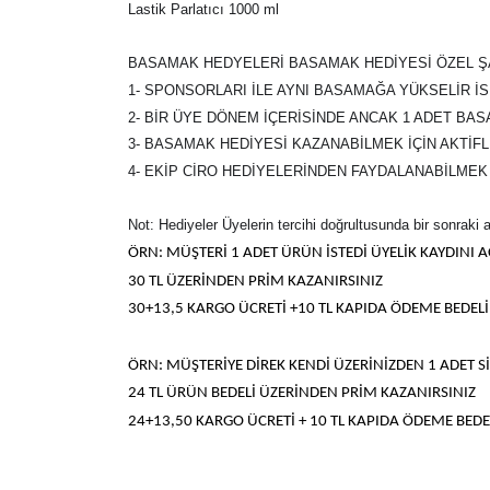
Lastik Parlatıcı 1000 ml
BASAMAK HEDYELERİ BASAMAK HEDİYESİ ÖZEL Ş
1- SPONSORLARI İLE AYNI BASAMAĞA YÜKSELİR 
2- BİR ÜYE DÖNEM İÇERİSİNDE ANCAK 1 ADET BASA
3- BASAMAK HEDİYESİ KAZANABİLMEK İÇİN AKTİFL
4- EKİP CİRO HEDİYELERİNDEN FAYDALANABİLMEK 
Not: Hediyeler Üyelerin tercihi doğrultusunda bir sonraki a
ÖRN: MÜŞTERİ 1 ADET ÜRÜN İSTEDİ ÜYELİK KAYDINI A
30 TL ÜZERİNDEN PRİM KAZANIRSINIZ
30+13,5 KARGO ÜCRETİ +10 TL KAPIDA ÖDEME BEDELİ 
ÖRN: MÜŞTERİYE DİREK KENDİ ÜZERİNİZDEN 1 ADET Sİ
24 TL ÜRÜN BEDELİ ÜZERİNDEN PRİM KAZANIRSINIZ
24+13,50 KARGO ÜCRETİ + 10 TL KAPIDA ÖDEME BEDEL