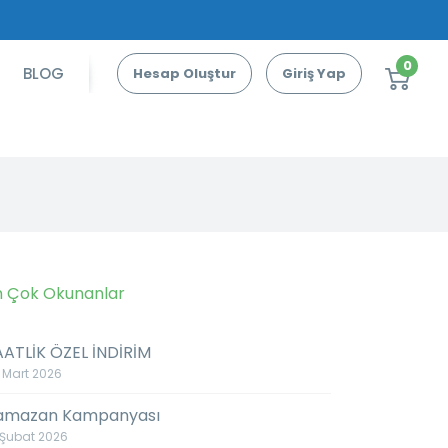
0
BLOG
Hesap Oluştur
Giriş Yap
n Çok Okunanlar
AATLİK ÖZEL İNDİRİM
 Mart 2026
amazan Kampanyası
 Şubat 2026