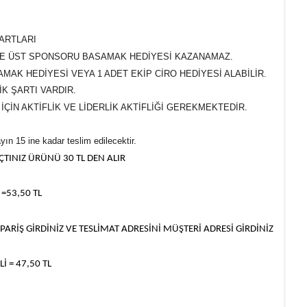
ARTLARI
İSE ÜST SPONSORU BASAMAK HEDİYESİ KAZANAMAZ.
MAK HEDİYESİ VEYA 1 ADET EKİP CİRO HEDİYESİ ALABİLİR.
İK ŞARTI VARDIR.
İÇİN AKTİFLİK VE LİDERLİK AKTİFLİĞİ GEREKMEKTEDİR.
yın 15 ine kadar teslim edilecektir.
ÇTINIZ ÜRÜNÜ 30 TL DEN ALIR
=53,50 TL
PARİŞ GİRDİNİZ VE TESLİMAT ADRESİNİ MÜŞTERİ ADRESİ GİRDİNİZ
İ = 47,50 TL