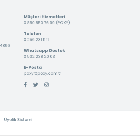
Müşteri Hizmetleri
0 850 850 76 99 (POXY)
Telefon
0 256 231 11 11
34896
Whatsapp Destek
0 532 238 20 03
E-Posta
poxy@poxy.com.tr
Üyelik Sistemi