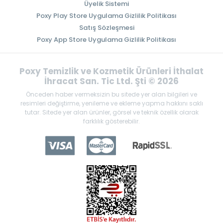
Üyelik Sistemi
Poxy Play Store Uygulama Gizlilik Politikası
Satış Sözleşmesi
Poxy App Store Uygulama Gizlilik Politikası
Poxy Temizlik ve Kozmetik Ürünleri İthalat
İhracat San. Tic Ltd. Şti © 2026
Önceden haber vermeksizin bu sitede yer alan bilgileri ve
resimleri değiştirme, yenileme ve ekleme yapma hakkını saklı
tutar. Sitede yer alan ürünler, görsel ve teknik özellik olarak
farklılık gösterebilir.