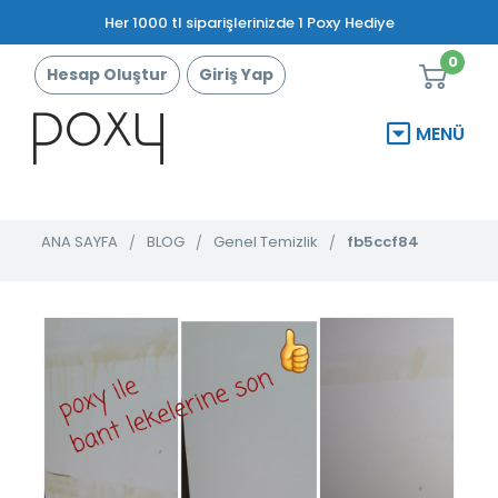
Her 1000 tl siparişlerinizde 1 Poxy Hediye
0
Hesap Oluştur
Giriş Yap
MENÜ
ANA SAYFA
BLOG
Genel Temizlik
fb5ccf84