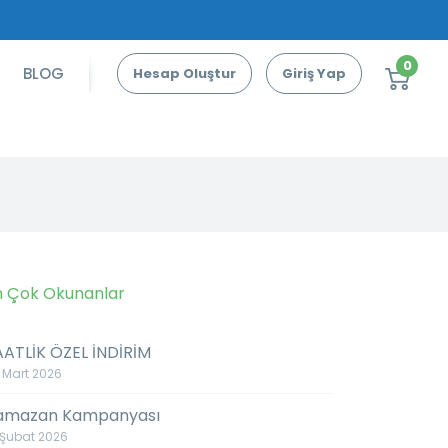
0
BLOG
Hesap Oluştur
Giriş Yap
n Çok Okunanlar
AATLİK ÖZEL İNDİRİM
 Mart 2026
amazan Kampanyası
 Şubat 2026