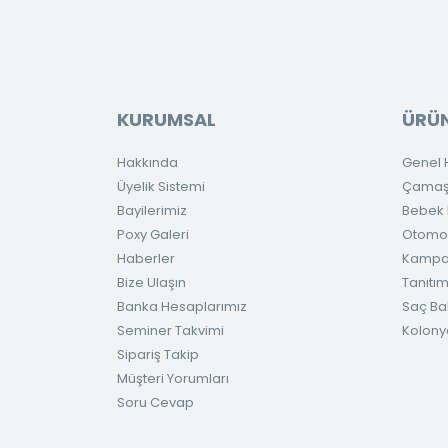
KURUMSAL
ÜRÜN
Hakkında
Genel H
Üyelik Sistemi
Çamaşır
Bayilerimiz
Bebek H
Poxy Galeri
Otomob
Haberler
Kampa
Bize Ulaşın
Tanıtım
Banka Hesaplarımız
Saç Ba
Seminer Takvimi
Kolony
Sipariş Takip
Müşteri Yorumları
Soru Cevap