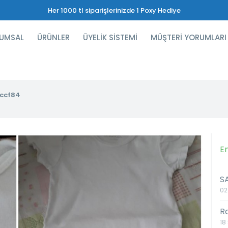
Her 1000 tl siparişlerinizde 1 Poxy Hediye
UMSAL
ÜRÜNLER
ÜYELİK SİSTEMİ
MÜŞTERİ YORUMLARI
ccf84
E
S
02
R
18