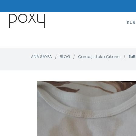
KUR
ANA SAYFA
BLOG
Çamaşır Leke Çıkarıcı
fb5