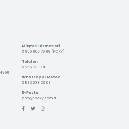
Müşteri Hizmetleri
0 850 850 76 99 (POXY)
Telefon
0 256 231 11 11
34896
Whatsapp Destek
0 532 238 20 03
E-Posta
poxy@poxy.com.tr